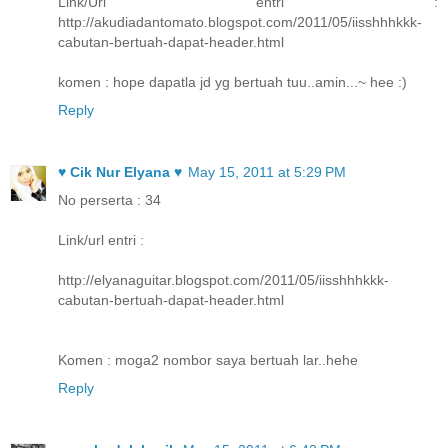
Link/Url entri :
http://akudiadantomato.blogspot.com/2011/05/iisshhhkkk-
cabutan-bertuah-dapat-header.html
komen : hope dapatla jd yg bertuah tuu..amin...~ hee :)
Reply
♥ Cik Nur Elyana ♥
May 15, 2011 at 5:29 PM
No perserta : 34
Link/url entri :
http://elyanaguitar.blogspot.com/2011/05/iisshhhkkk-
cabutan-bertuah-dapat-header.html
Komen : moga2 nombor saya bertuah lar..hehe
Reply