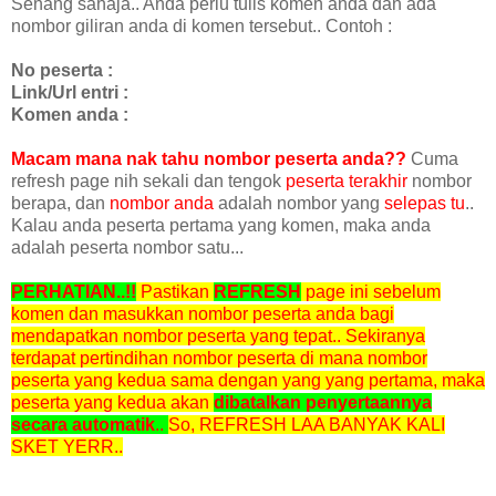
Senang sahaja.. Anda perlu tulis komen anda dan ada
nombor giliran anda di komen tersebut.. Contoh :
No peserta :
Link/Url entri :
Komen anda :
Macam mana nak tahu nombor peserta anda??
Cuma
refresh page nih sekali dan tengok
peserta terakhir
nombor
berapa, dan
nombor anda
adalah nombor yang
selepas tu
..
Kalau anda peserta pertama yang komen, maka anda
adalah peserta nombor satu...
PERHATIAN..!!
Pastikan
REFRESH
page ini sebelum
komen dan masukkan nombor peserta anda bagi
mendapatkan nombor peserta yang tepat.. Sekiranya
terdapat pertindihan nombor peserta di mana nombor
peserta yang kedua sama dengan yang yang pertama, maka
peserta yang kedua akan
dibatalkan penyertaannya
secara automatik
..
So, REFRESH LAA BANYAK KALI
SKET YERR..