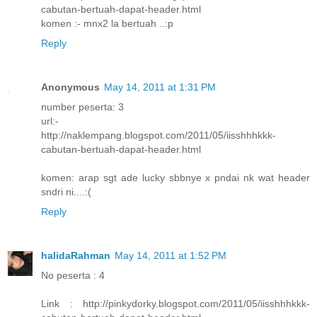
cabutan-bertuah-dapat-header.html
komen :- mnx2 la bertuah ..:p
Reply
Anonymous
May 14, 2011 at 1:31 PM
number peserta: 3
url:-
http://naklempang.blogspot.com/2011/05/iisshhhkkk-
cabutan-bertuah-dapat-header.html
komen: arap sgt ade lucky sbbnye x pndai nk wat header
sndri ni....:(
Reply
halidaRahman
May 14, 2011 at 1:52 PM
No peserta : 4
Link : http://pinkydorky.blogspot.com/2011/05/iisshhhkkk-