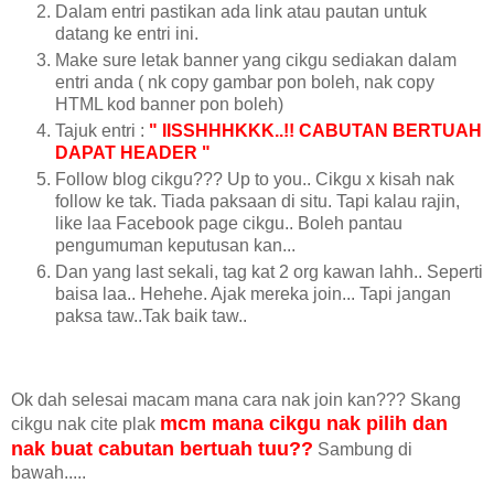
Dalam entri pastikan ada link atau pautan untuk
datang ke entri ini.
Make sure letak banner yang cikgu sediakan dalam
entri anda ( nk copy gambar pon boleh, nak copy
HTML kod banner pon boleh)
Tajuk entri :
" IISSHHHKKK..!! CABUTAN BERTUAH
DAPAT HEADER "
Follow blog cikgu??? Up to you.. Cikgu x kisah nak
follow ke tak. Tiada paksaan di situ. Tapi kalau rajin,
like laa Facebook page cikgu.. Boleh pantau
pengumuman keputusan kan...
Dan yang last sekali, tag kat 2 org kawan lahh.. Seperti
baisa laa.. Hehehe. Ajak mereka join... Tapi jangan
paksa taw..Tak baik taw..
Ok dah selesai macam mana cara nak join kan??? Skang
mcm mana cikgu nak pilih dan
cikgu nak cite plak
nak buat cabutan bertuah tuu??
Sambung di
bawah.....