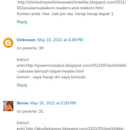
:http://shinteshayeshinteawakshintekita.blogspot.com/2011/
05/assalamualaikum-readers-and-stalkers.html
Komen anda :hee .nak join laa .harap harap dapat :)
Reply
Unknown
May 15, 2011 at 4:49 PM
no peserta :30
link/url
entri:http://queenroszaliza.blogspot.com/2011/05/iisshhhkkk
-cabutan-bertuah-dapat-header.html
komen : saya harap diri saya bertuah.
Reply
Nonie
May 15, 2011 at 5:00 PM
no peserta :31
link/url
entri:http://akudiekamoo.blogspot.com/2011/05/iisshhhkkk-