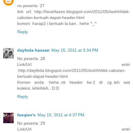
no.peserta: 27
link url: http://farahfazen.blogspot.com/2011/05/iisshhhkkk-
cabutan-bertuah-dapat-header.html
komen: harap2 i bertuah la kan.. hehe ^_^
Reply
dayfeda hassan
May 15, 2011 at 3:34 PM
No peserta :28
Link/Url entri
:http://dayfeda.blogspot.com/2011/05/iisshhhkkk-cabutan-
bertuah-dapat-header.html
Komen anda :hehe..nk header ke-2 dr cg..leh wat
koleksi..kihkihkih..:D:D
Reply
feeqien's
May 15, 2011 at 4:37 PM
No peserta :29
Link/Url entri