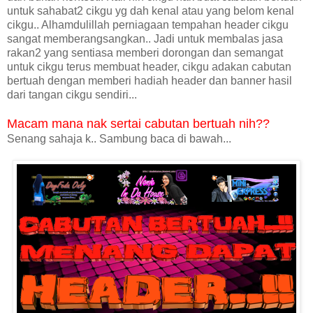
untuk sahabat2 cikgu yg dah kenal atau yang belom kenal
cikgu.. Alhamdulillah perniagaan tempahan header cikgu
sangat memberangsangkan.. Jadi untuk membalas jasa
rakan2 yang sentiasa memberi dorongan dan semangat
untuk cikgu terus membuat header, cikgu adakan cabutan
bertuah dengan memberi hadiah header dan banner hasil
dari tangan cikgu sendiri...
Macam mana nak sertai cabutan bertuah nih??
Senang sahaja k.. Sambung baca di bawah...