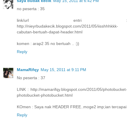
saya budak kecik
May 15, 2011 at 6:42 PM
no peserta : 35
link/url entri :
http://nieyrbudakecik.blogspot.com/2011/05/iisshhhkkk-
cabutan-bertuah-dapat-header.html
komen : arap2 35 no bertuah .. :))
Reply
MamaRifqy
May 15, 2011 at 9:11 PM
No peserta : 37
LINK : http://mamarifqy.blogspot.com/2011/05/photobucket-
photobucket-photobucket.html
KOmen : Saya nak HEADER FREE..moge2 imp;ian tercapai
Reply