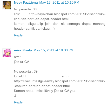
Noor FazLiena
May 15, 2011 at 10:10 PM
No peserta: 38
link: http://hayaichan.blogspot.com/2011/05/iisshhhkkk-
cabutan-bertuah-dapat-header.html
komen: cikgu,tulip join dah nie..semoga dapat menang
header cantik dari ckgu...:)
Reply
misz l0vely
May 15, 2011 at 10:30 PM
hYe!
j0in ur GA...
No peserta : 39
Link/Url entri :
http://l0vec0ntestgiveaway.blogspot.com/2011/05/iisshhhkkk
-cabutan-bertuah-dapat-header.html
Komen anda : miss l0vely j0in ur GA yea...
;)
Reply