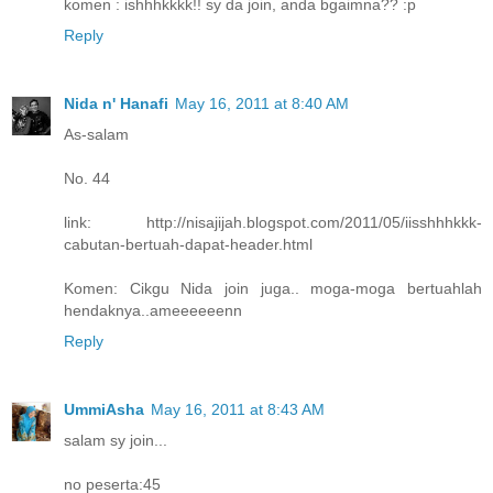
komen : ishhhkkkk!! sy da join, anda bgaimna?? :p
Reply
Nida n' Hanafi
May 16, 2011 at 8:40 AM
As-salam
No. 44
link: http://nisajijah.blogspot.com/2011/05/iisshhhkkk-
cabutan-bertuah-dapat-header.html
Komen: Cikgu Nida join juga.. moga-moga bertuahlah
hendaknya..ameeeeeenn
Reply
UmmiAsha
May 16, 2011 at 8:43 AM
salam sy join...
no peserta:45