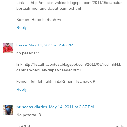
Link: http://musicluvables.blogspot.com/2011/05/cabutan-
bertuah-menang-dapat-banner.html
Komen: Hope bertuah =)
Reply
Lissa
May 14, 2011 at 2:46 PM
no peserta:7
link:http://lisaafhacontest.blogspot.com/2011/05/iisshhhkkk-
cabutan-bertuah-dapat-header.html
komen: fuh!fuh!fuh!mintak2 num lisa naek:P
Reply
princess diaries
May 14, 2011 at 2:57 PM
No peserta :8
Link/Url entri