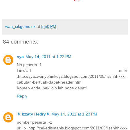
wan_cikgumuzik
at
5:50 PM
84 comments:
sya
May 14, 2011 at 1:22 PM
No peserta :1
Link/Url entri
:http://syazwanyphinkeyz.blogspot.com/2011/05/iisshhhkkk-
cabutan-bertuah-dapat-header.html
Komen anda :nak join lah hope dapat!
Reply
☀ Izzaty Hedry☀
May 14, 2011 at 1:23 PM
nomber peserta :-2
url :- http://cekedismanis.blogspot.com/2011/05/iisshhhkkk-