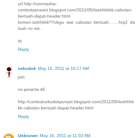
url:http://ummiasha-
contestsanasini.blogspot.com/2011/05/iisshhhkkk-cabutan-
bertuah-dapat-header.html
komen:isshhkkk!!!!cikgu wat cabutan bertuah........hrp2 da
tuah no nie..
tq
Reply
cekodok
May 16, 2011 at 10:17 AM
join
no.peserta:46
http://contestcekodokpunyer.blogspot.com/2011/05/iisshhhk
kk-cabutan-bertuah-dapat-header.html
Reply
Unknown
May 16, 2011 at 11:02 AM