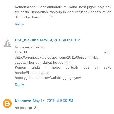
Komen anda : Assalamualaikum. haha. best jugak. saje nak
try nasib. inshaAllah. walaupun dari kecik tak penah btuah
dlm lucky draw ^____^"
Reply
OnE_nIeZuKa
May 14, 2011 at 6:13 PM
No peserta : ke 20
Link/Url entri
:http://oneniezuka.blogspot.com/2011/05/iisshhhkkk-
cabutan-bertuah-dapat-header.html
Komen anda : hope bertuah coz sy suke
header!!hehe..thanks..
hope yg len leh follow/walkblogging syew...
Reply
Unknown
May 14, 2011 at 9:38 PM
no peserta: 21