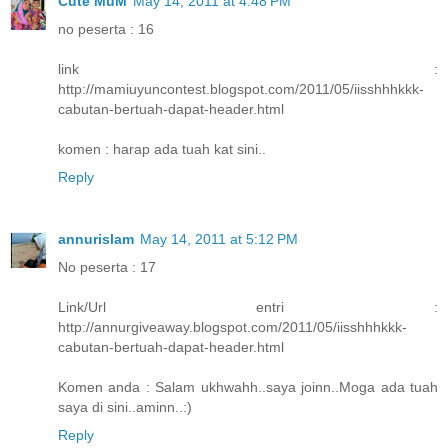
Cute MuM
May 14, 2011 at 4:48 PM
no peserta : 16
link :
http://mamiuyuncontest.blogspot.com/2011/05/iisshhhkkk-
cabutan-bertuah-dapat-header.html
komen : harap ada tuah kat sini..
Reply
annurislam
May 14, 2011 at 5:12 PM
No peserta : 17
Link/Url entri :
http://annurgiveaway.blogspot.com/2011/05/iisshhhkkk-
cabutan-bertuah-dapat-header.html
Komen anda : Salam ukhwahh..saya joinn..Moga ada tuah
saya di sini..aminn..:)
Reply