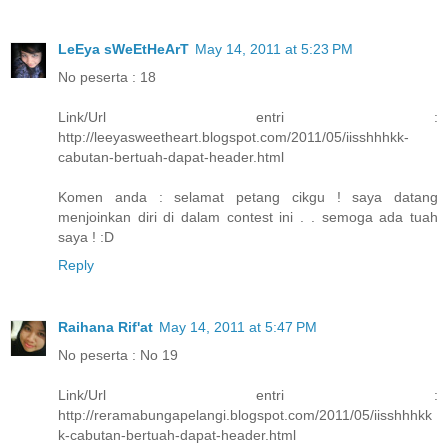
LeEya sWeEtHeArT
May 14, 2011 at 5:23 PM
No peserta : 18
Link/Url entri :
http://leeyasweetheart.blogspot.com/2011/05/iisshhhkk-
cabutan-bertuah-dapat-header.html
Komen anda : selamat petang cikgu ! saya datang
menjoinkan diri di dalam contest ini . . semoga ada tuah
saya ! :D
Reply
Raihana Rif'at
May 14, 2011 at 5:47 PM
No peserta : No 19
Link/Url entri :
http://reramabungapelangi.blogspot.com/2011/05/iisshhhkk
k-cabutan-bertuah-dapat-header.html