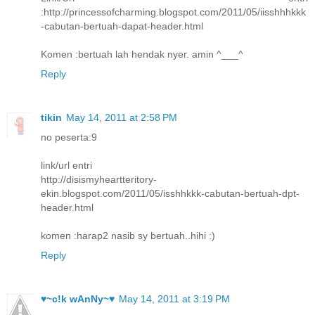
:http://princessofcharming.blogspot.com/2011/05/iisshhhkkk
-cabutan-bertuah-dapat-header.html
Komen :bertuah lah hendak nyer. amin ^___^
Reply
tikin
May 14, 2011 at 2:58 PM
no peserta:9
link/url entri
http://disismyheartteritory-
ekin.blogspot.com/2011/05/isshhkkk-cabutan-bertuah-dpt-
header.html
komen :harap2 nasib sy bertuah..hihi :)
Reply
♥~c!k wAnNy~♥
May 14, 2011 at 3:19 PM