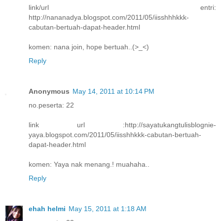
link/url entri:
http://nananadya.blogspot.com/2011/05/iisshhhkkk-
cabutan-bertuah-dapat-header.html
komen: nana join, hope bertuah..(>_<)
Reply
Anonymous
May 14, 2011 at 10:14 PM
no.peserta: 22
link url :http://sayatukangtulisblognie-
yaya.blogspot.com/2011/05/iisshhkkk-cabutan-bertuah-
dapat-header.html
komen: Yaya nak menang.! muahaha..
Reply
ehah helmi
May 15, 2011 at 1:18 AM