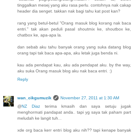
tinggalkan mesej yang aku rasa perlu. contohnya nak cakap
header dia senget. takkan nak bagi tahu kat post kan?
rang yang betul-betul "Orang masuk blog korang nak baca
entri." tak akan peduli pasal shoutmix ke, shoutbox ke,
chatbox ke, apa-apa la.
dan sebab aku tahu banyak orang yang suka datang blog
orang tapi tak baca apa-apa, aku letak juga benda ni.
kau ada pendapat kau, aku ada pendapat aku. by the way,
aku suka Orang masuk blog aku nak baca entri. :)
Reply
wan_cikgumuzik
November 27, 2011 at 1:30 AM
@
NZ Diaz
terima kmasih dan saya setuju jugak
menghormati pandapat anda.. tapi yg saya tak paham part
meludah ke langit tuh...
xde org baca kerr entri blog aku nih?? tapi kenape banyak