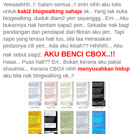
Yeeaaahhh..!! Salam semua..!! entri nihh aku tulis
untuk
kaki2 blogwalking sahaja
ok.. Yang tak suka
blogwalking, duduk diam2 yerr sayanggg.. Errr... Aku
bukannya nak hentam sapa2 pon.. Sekadar nak bagi
pandangan dan pendapat dari fikiran aku jerr.. Tapi
sape yang terasa hati tuu, sila laa merasakan
pedasnya cili yerr.. Ada aku kisah?? Hihihihi... Aku
AKU BENCI CBOX
..!!
nak sebut siap2,
Haaa... Puas hati?? Err.. Bukan kerana aku pakai
shoutmix... Kerana CBOX nihh
menyusahkan hidup
aku bila nak blogwalking ok..!!