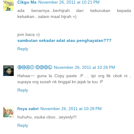
Cikgu Ma
November 26, 2011 at 10:21 PM
ada benarnya...berhijrah dari keburukan kepada
kebaikan...salam maal hijrah =)
jom baca =)
sambutan sekadar adat atau penghayatan???
Reply
ⒷⒽⒶⒾ ⒸⓄⓄⓁ
November 26, 2011 at 10:26 PM
Hahaa~~ guna la Copy paste :P ... tpi org ltk cbok ni ,
supaya org susah nk tinggal kn jejak la tuu :P
Reply
fisya sabri
November 26, 2011 at 10:28 PM
huhuhu, xsuka cbox...seyesly!!!
Reply