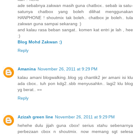
ade sebabnya zakwan masih guna chatbox.. sebab ia satu-
satunya chatbox yang boleh dilihat menggunakan
HANPHONE ! shoutmix tak boleh.. chatbox je boleh.. tula
zakwan guna sampai sekarang :)
and kalau rasa beban sangat.. komen kat entri je lah , hee
:)
Blog Mohd Zakwan :)
Reply
Amanina
November 26, 2011 at 9:29 PM
kalau amani blogwalking..blog yg chantik2 jer amani isi klu
ada cbox.. tuh pon kdg2..sbb menyusahkn.. lagi2 klu blog
yg berat.. ==
Reply
Azizah green line
November 26, 2011 at 9:29 PM
hehehe dulu jijah guna cbox! serius xtahu sebenarnya
perbezaan cbox n shoutmix. now memang sgt selesa