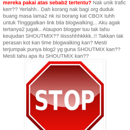
mereka pakai atas sebab2 tertentu?
Nak unik trafic
kerr?? Yerlahh.. Dah korang nak bagi org duduk
buang masa lama2 nk isi borang kat CBOX tuhh
untuk Tingggalkan link bila blogwalking... Aku agak
tertanya2 jugak.. Ataupon blogger tuu tak tahu
keujudan SHOUTMIX?? Iiissshhhkkkk..!! Takkan tak
perasan kot kan time blogwalking kan? Mesti
terjumpak punya blog2 yg guna SHOUTMIX kan??
Mesti tahu apa itu SHOUTMIX kan??