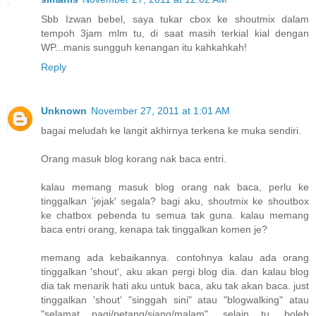
Sbb Izwan bebel, saya tukar cbox ke shoutmix dalam
tempoh 3jam mlm tu, di saat masih terkial kial dengan
WP...manis sungguh kenangan itu kahkahkah!
Reply
Unknown
November 27, 2011 at 1:01 AM
bagai meludah ke langit akhirnya terkena ke muka sendiri.
Orang masuk blog korang nak baca entri.
kalau memang masuk blog orang nak baca, perlu ke
tinggalkan 'jejak' segala? bagi aku, shoutmix ke shoutbox
ke chatbox pebenda tu semua tak guna. kalau memang
baca entri orang, kenapa tak tinggalkan komen je?
memang ada kebaikannya. contohnya kalau ada orang
tinggalkan 'shout', aku akan pergi blog dia. dan kalau blog
dia tak menarik hati aku untuk baca, aku tak akan baca. just
tinggalkan 'shout' "singgah sini" atau "blogwalking" atau
"selamat pagi/petang/siang/malam". selain tu, boleh