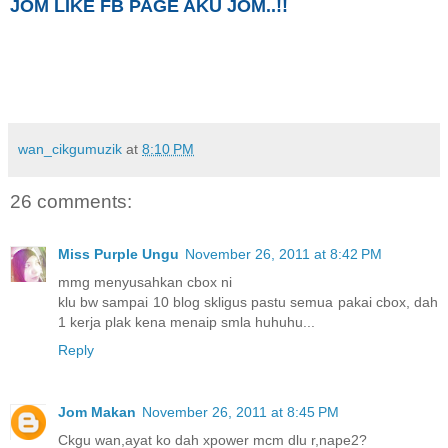
JOM LIKE FB PAGE AKU JOM..!!
wan_cikgumuzik
at
8:10 PM
26 comments:
Miss Purple Ungu
November 26, 2011 at 8:42 PM
mmg menyusahkan cbox ni
klu bw sampai 10 blog skligus pastu semua pakai cbox, dah
1 kerja plak kena menaip smla huhuhu...
Reply
Jom Makan
November 26, 2011 at 8:45 PM
Ckgu wan,ayat ko dah xpower mcm dlu r,nape2?