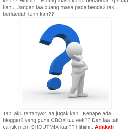
kerr?? Hihihihi.. Buang masa kalau berfaedah xpe laa
kan... Jangan laa buang masa pada benda2 tak
berfaedah tuhh kan??
Tapi aku tertanya2 laa jugak kan.. Kenape ada
blogger2 yang guna CBOX tuu eek?? Dah laa tak
cantik mcm SHOUTMIX kan?? Hihiihi..
Adakah