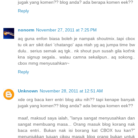
jugak yang komen?? blog anda? ada berapa komen eek??
Reply
nonorm
November 27, 2011 at 7:25 PM
aq guna enfon biasa boleh je nampak shoutmix..tapi cbox
tu ok arr sikit dari 'chatango' apa ntah yg aq jumpa time bw
dulu.. serius semak aq tgk.. nk shout pun susah gila kot!nk
kna signup segala.. walau camna sekalipun.. aq sokong..
cbox mmg menyusahkan~
Reply
Unknown
November 28, 2011 at 12:51 AM
xde org baca kerr entri blog aku nih?? tapi kenape banyak
jugak yang komen?? blog anda? ada berapa komen eek??
maaf, maksud saya ialah, "Ianya sangat menyusahkan dan
sangat membuang masa... Orang masuk blog korang nak
baca entri.. Bukan nak isi borang kat CBOX tuu kan?"
menunjukkan tujuan cikgu masuk blog orang bukan untuk